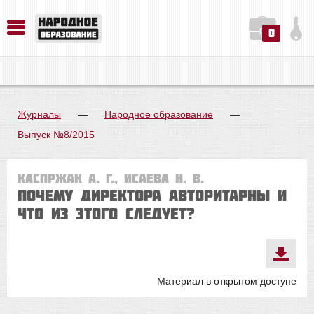
0
История. Обществознание. Методика преподавания. Учебные пособия
Русский язык. Литература. Филология. Лингвистика. Методика преподавания. Учебные пособия
Физика. Химия. Биология. Методика преподавания. Учебные пособия
Журналы
—
Народное образование
—
Выпуск №8/2015
Каспржак А. Г., Исаева Н. В.
Почему директора авторитарны и
что из этого следует?
Материал в открытом доступе