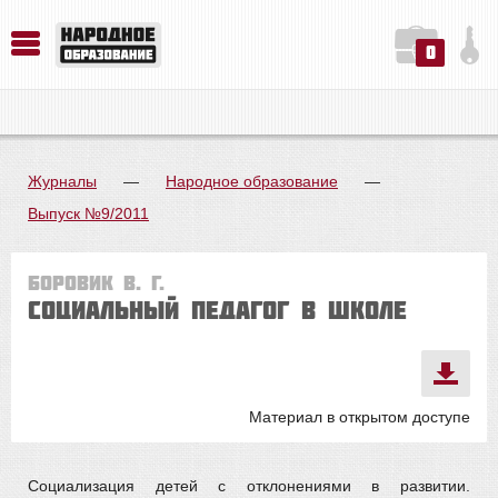
0
История. Обществознание. Методика преподавания. Учебные пособия
Русский язык. Литература. Филология. Лингвистика. Методика преподавания. Учебные пособия
Физика. Химия. Биология. Методика преподавания. Учебные пособия
Журналы
—
Народное образование
—
Выпуск №9/2011
Боровик В. Г.
Социальный педагог в школе
Материал в открытом доступе
Социализация детей с отклонениями в развитии.