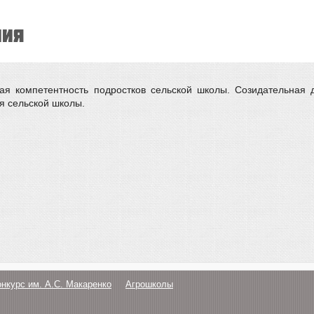
ния
ая компетентность подростков сельской школы. Созидательная 
я сельской школы.
онкурс им. А.С. Макаренко
Агрошколы