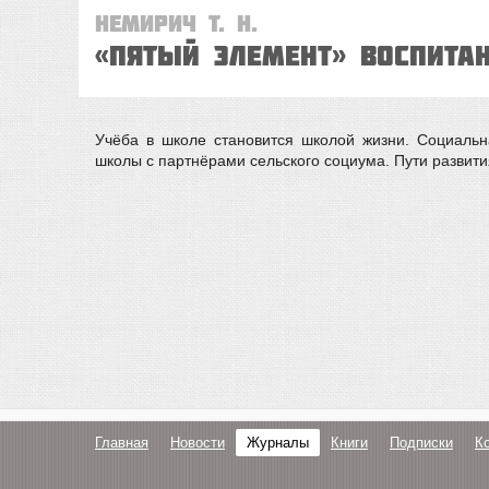
Немирич Т. Н.
«Пятый элемент» воспита
Учёба в школе становится школой жизни. Социальн
школы с партнёрами сельского социума. Пути развити
Главная
Новости
Журналы
Книги
Подписки
К