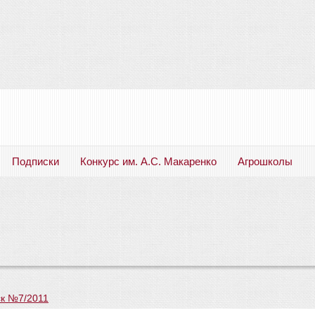
Подписки
Конкурс им. А.С. Макаренко
Агрошколы
Русский язык. Литература. Филология. Лингвистика. Методика преподавания. Учебные пособия
к №7/2011