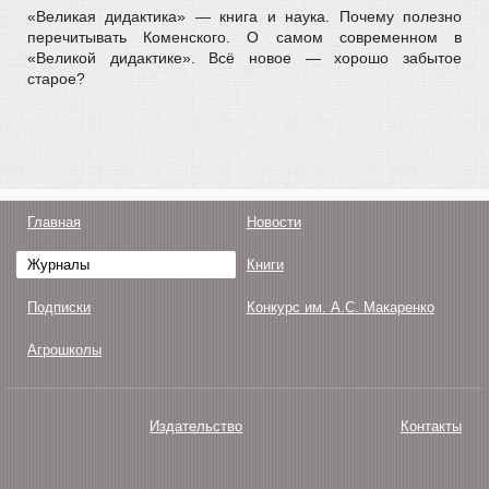
«Великая дидактика» — книга и наука. Почему полезно
перечитывать Коменского. О самом современном в
«Великой дидактике». Всё новое — хорошо забытое
старое?
Главная
Новости
Журналы
Книги
Подписки
Конкурс им. А.С. Макаренко
Агрошколы
Издательство
Контакты
О нас
Авторам