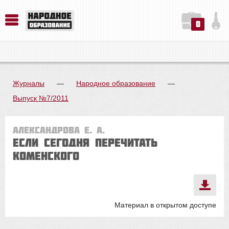
0
История. Обществознание. Методика преподавания. Учебные пособия
Русский язык. Литература. Филология. Лингвистика. Методика преподавания. Учебные пособия
Физика. Химия. Биология. Методика преподавания. Учебные пособия
Журналы
—
Народное образование
—
Выпуск №7/2011
Александрова Е. А.
Если сегодня перечитать
Коменского
Материал в открытом доступе