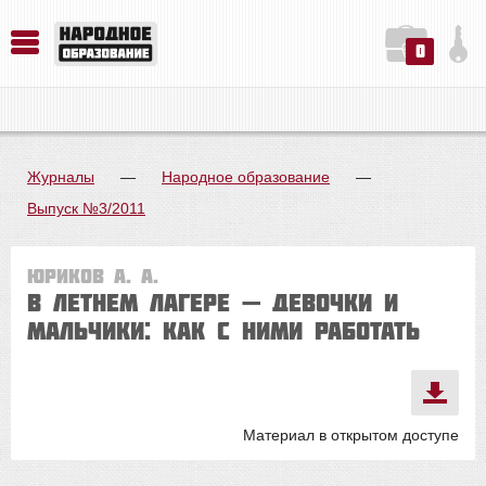
0
История. Обществознание. Методика преподавания. Учебные пособия
Русский язык. Литература. Филология. Лингвистика. Методика преподавания. Учебные пособия
Физика. Химия. Биология. Методика преподавания. Учебные пособия
Журналы
—
Народное образование
—
Выпуск №3/2011
Юриков А. А.
В летнем лагере — девочки и
мальчики: как с ними работать
Материал в открытом доступе