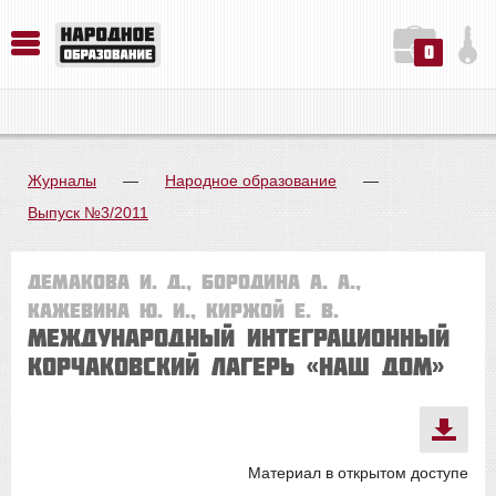
0
История. Обществознание. Методика преподавания. Учебные пособия
Русский язык. Литература. Филология. Лингвистика. Методика преподавания. Учебные пособия
Физика. Химия. Биология. Методика преподавания. Учебные пособия
Журналы
—
Народное образование
—
Выпуск №3/2011
Демакова И. Д., Бородина А. А.,
Кажевина Ю. И., Киржой Е. В.
Международный интеграционный
корчаковский лагерь «Наш Дом»
Материал в открытом доступе