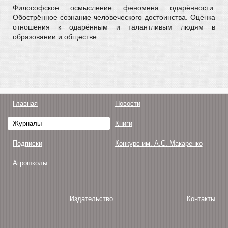
Философское осмысление феномена одарённости.
Обострённое сознание человеческого достоинства. Оценка
отношения к одарённым и талантливым людям в
образовании и обществе.
Главная
Новости
Журналы
Книги
Подписки
Конкурс им. А.С. Макаренко
Агрошколы
Издательство
Контакты
О нас
Авторам