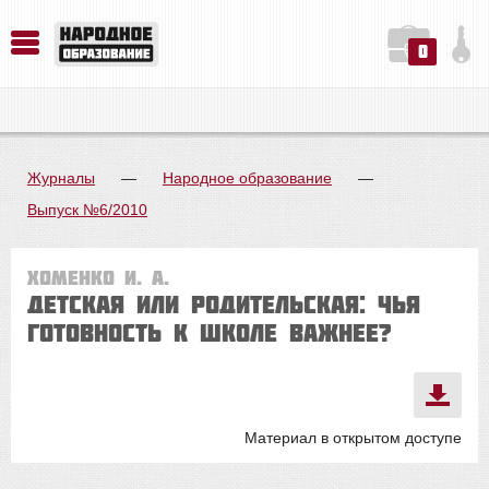
0
История. Обществознание. Методика преподавания. Учебные пособия
Русский язык. Литература. Филология. Лингвистика. Методика преподавания. Учебные пособия
Физика. Химия. Биология. Методика преподавания. Учебные пособия
Журналы
—
Народное образование
—
Выпуск №6/2010
Хоменко И. А.
Детская или родительская: чья
готовность к школе важнее?
Материал в открытом доступе