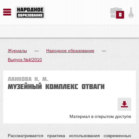
0
История. Обществознание. Методика преподавания. Учебные пособия
Русский язык. Литература. Филология. Лингвистика. Методика преподавания. Учебные пособия
Физика. Химия. Биология. Методика преподавания. Учебные пособия
Журналы
—
Народное образование
—
Выпуск №4/2010
Ланкова Н. М.
Музейный комплекс Отваги
Материал в открытом доступе
Рассматривается практика использования современных