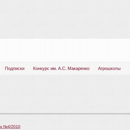
Подписки
Конкурс им. А.С. Макаренко
Агрошколы
Русский язык. Литература. Филология. Лингвистика. Методика преподавания. Учебные пособия
к №4/2010