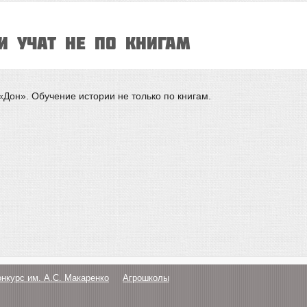
 учат не по книгам
Дон». Обучение истории не только по книгам.
онкурс им. А.С. Макаренко
Агрошколы