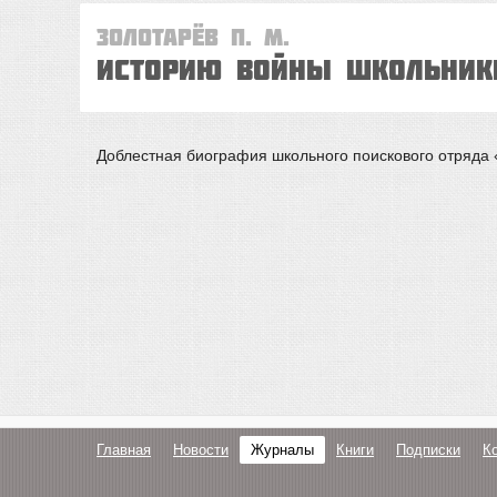
Золотарёв П. М.
Историю войны школьники
Доблестная биография школьного поискового отряда «
Главная
Новости
Журналы
Книги
Подписки
К