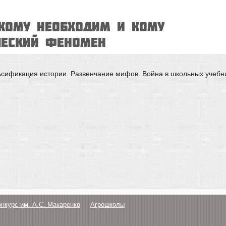
Кому необходим и кому
ческий феномен
сификация истории. Развенчание мифов. Война в школьных учебни
онкурс им. А.С. Макаренко
Агрошколы