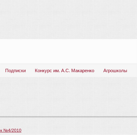
Подписки
Конкурс им. А.С. Макаренко
Агрошколы
Русский язык. Литература. Филология. Лингвистика. Методика преподавания. Учебные пособия
к №4/2010