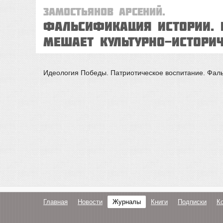
Замостьянов Арсений.
Фальсификация истории. 
мешает культурно-истори
Идеология Победы. Патриотическое воспитание. Фаль
Главная
Новости
Журналы
Книги
Подписки
К