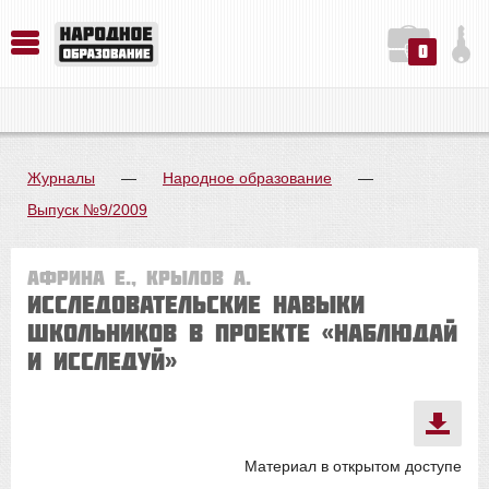
0
История. Обществознание. Методика преподавания. Учебные пособия
Русский язык. Литература. Филология. Лингвистика. Методика преподавания. Учебные пособия
Физика. Химия. Биология. Методика преподавания. Учебные пособия
Журналы
—
Народное образование
—
Выпуск №9/2009
Африна Е., Крылов А.
Исследовательские навыки
школьников в проекте «Наблюдай
и исследуй»
Материал в открытом доступе