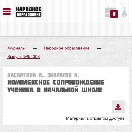
0
История. Обществознание. Методика преподавания. Учебные пособия
Русский язык. Литература. Филология. Лингвистика. Методика преподавания. Учебные пособия
Физика. Химия. Биология. Методика преподавания. Учебные пособия
Журналы
—
Народное образование
—
Выпуск №9/2008
Басаргина Л., Зикратов В.
Комплексное сопровождение
ученика в начальной школе
Материал в открытом доступе