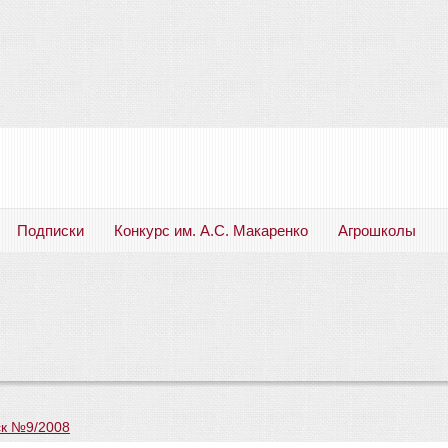
Подписки
Конкурс им. А.С. Макаренко
Агрошколы
Русский язык. Литература. Филология. Лингвистика. Методика преподавания. Учебные пособия
к №9/2008