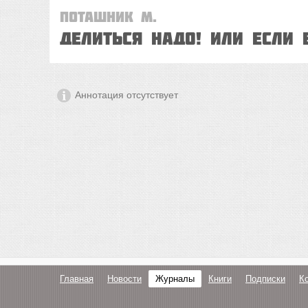
Поташник М.
Делиться надо! Или если
Аннотация отсутствует
Главная
Новости
Журналы
Книги
Подписки
К