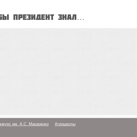
 бы Президент знал…
онкурс им. А.С. Макаренко
Агрошколы