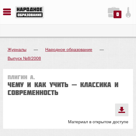
0
История. Обществознание. Методика преподавания. Учебные пособия
Русский язык. Литература. Филология. Лингвистика. Методика преподавания. Учебные пособия
Физика. Химия. Биология. Методика преподавания. Учебные пособия
Журналы
—
Народное образование
—
Выпуск №8/2008
Плигин А.
Чему и как учить — классика и
современность
Материал в открытом доступе