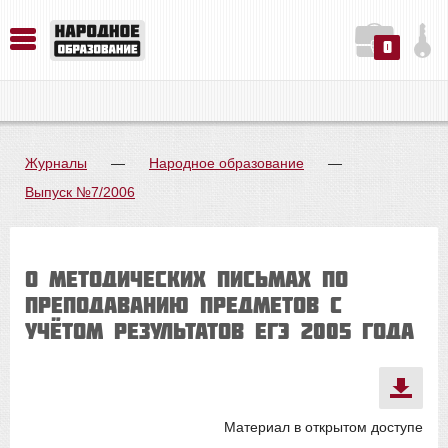
0
История. Обществознание. Методика преподавания. Учебные пособия
Русский язык. Литература. Филология. Лингвистика. Методика преподавания. Учебные пособия
Физика. Химия. Биология. Методика преподавания. Учебные пособия
Журналы
—
Народное образование
—
Выпуск №7/2006
О МЕТОДИЧЕСКИХ ПИСЬМАХ ПО
ПРЕПОДАВАНИЮ ПРЕДМЕТОВ С
УЧЁТОМ РЕЗУЛЬТАТОВ ЕГЭ 2005 ГОДА
Материал в открытом доступе