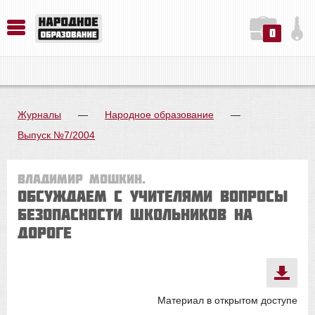
0
История. Обществознание. Методика преподавания. Учебные пособия
Русский язык. Литература. Филология. Лингвистика. Методика преподавания. Учебные пособия
Физика. Химия. Биология. Методика преподавания. Учебные пособия
Журналы
—
Народное образование
—
Выпуск №7/2004
Владимир Мошкин.
ОБСУЖДАЕМ С УЧИТЕЛЯМИ ВОПРОСЫ
БЕЗОПАСНОСТИ ШКОЛЬНИКОВ НА
ДОРОГЕ
Материал в открытом доступе