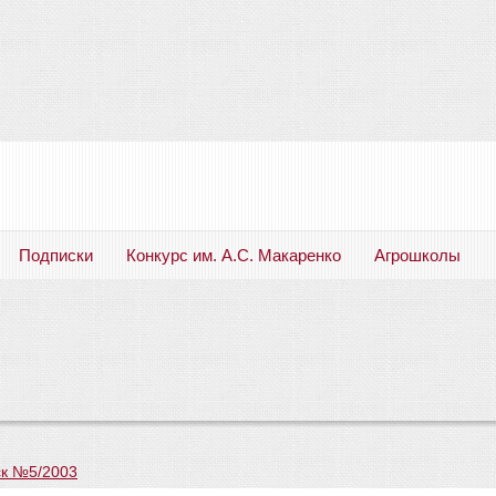
Подписки
Конкурс им. А.С. Макаренко
Агрошколы
Русский язык. Литература. Филология. Лингвистика. Методика преподавания. Учебные пособия
к №5/2003