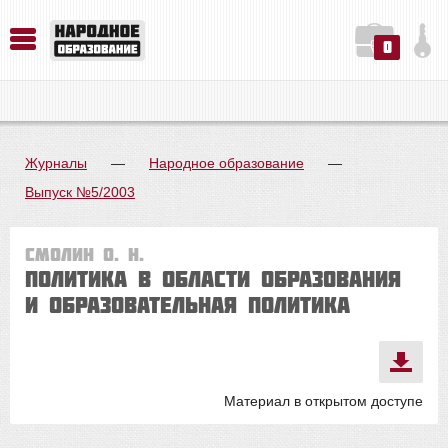
0
История. Обществознание. Методика преподавания. Учебные пособия
Русский язык. Литература. Филология. Лингвистика. Методика преподавания. Учебные пособия
Физика. Химия. Биология. Методика преподавания. Учебные пособия
Журналы
—
Народное образование
—
Выпуск №5/2003
Смолин О. Н.
ПОЛИТИКА В ОБЛАСТИ ОБРАЗОВАНИЯ
И ОБРАЗОВАТЕЛЬНАЯ ПОЛИТИКА
Материал в открытом доступе