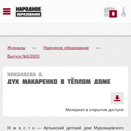
0
История. Обществознание. Методика преподавания. Учебные пособия
Русский язык. Литература. Филология. Лингвистика. Методика преподавания. Учебные пособия
Физика. Химия. Биология. Методика преподавания. Учебные пособия
Журналы
—
Народное образование
—
Выпуск №5/2003
Николаева О.
ДУХ МАКАРЕНКО В ТЁПЛОМ ДОМЕ
Материал в открытом доступе
III м е с т о — Артынский детский дом Муромцевского