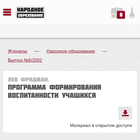
0
История. Обществознание. Методика преподавания. Учебные пособия
Русский язык. Литература. Филология. Лингвистика. Методика преподавания. Учебные пособия
Физика. Химия. Биология. Методика преподавания. Учебные пособия
Журналы
—
Народное образование
—
Выпуск №6/2002
Лев ФРИДМАН.
Программа формирования
воспитанности учащихся
Материал в открытом доступе