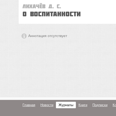
Лихачёв Д. С.
О воспитанности
Аннотация отсутствует
Главная
Новости
Журналы
Книги
Подписки
К