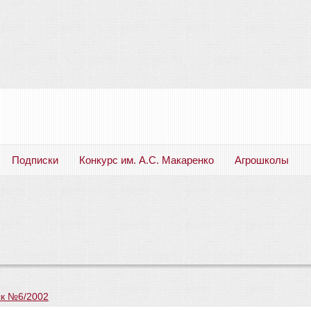
Подписки
Конкурс им. А.С. Макаренко
Агрошколы
Русский язык. Литература. Филология. Лингвистика. Методика преподавания. Учебные пособия
к №6/2002