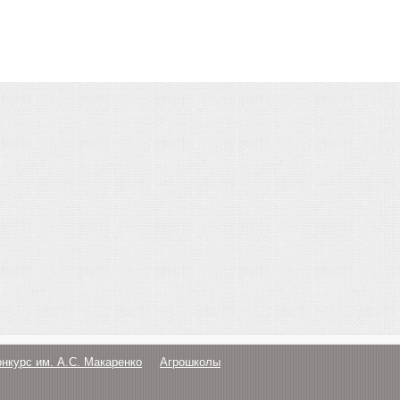
онкурс им. А.С. Макаренко
Агрошколы