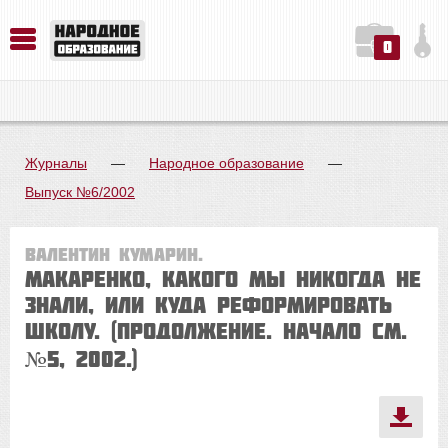
0
История. Обществознание. Методика преподавания. Учебные пособия
Русский язык. Литература. Филология. Лингвистика. Методика преподавания. Учебные пособия
Физика. Химия. Биология. Методика преподавания. Учебные пособия
Журналы
—
Народное образование
—
Выпуск №6/2002
Валентин КУМАРИН.
Макаренко, какого мы никогда не
знали, или Куда реформировать
школу. (Продолжение. Начало см.
№5, 2002.)