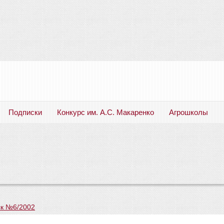
Подписки
Конкурс им. А.С. Макаренко
Агрошколы
Русский язык. Литература. Филология. Лингвистика. Методика преподавания. Учебные пособия
к №6/2002