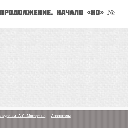
(Продолжение. Начало «НО» №
онкурс им. А.С. Макаренко
Агрошколы