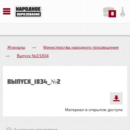
0
История. Обществознание. Методика преподавания. Учебные пособия
Русский язык. Литература. Филология. Лингвистика. Методика преподавания. Учебные пособия
Физика. Химия. Биология. Методика преподавания. Учебные пособия
Журналы
—
Министерства народного просвещения
—
Выпуск №2/1834
выпуск_1834_№2
Материал в открытом доступе
Аннотация отсутствует