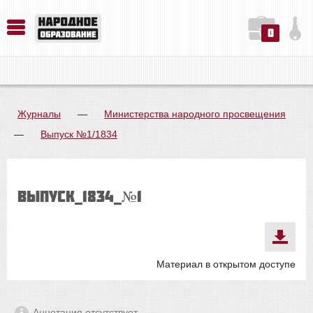
0
История. Обществознание. Методика преподавания. Учебные пособия
Русский язык. Литература. Филология. Лингвистика. Методика преподавания. Учебные пособия
Физика. Химия. Биология. Методика преподавания. Учебные пособия
Журналы
—
Министерства народного просвещения
—
Выпуск №1/1834
выпуск_1834_№1
Материал в открытом доступе
Аннотация отсутствует