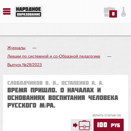
0
История. Обществознание. Методика преподавания. Учебные пособия
Русский язык. Литература. Филология. Лингвистика. Методика преподавания. Учебные пособия
Физика. Химия. Биология. Методика преподавания. Учебные пособия
Журналы
—
Лекции по системной и со-Образной педагогике
—
Выпуск №28/2023
Слободчиков В. И., Остапенко А. А.
ВРЕМЯ ПРИШЛО. О началах и
основаниях воспитания человека
Русского міра.
купить статью за
100
руб