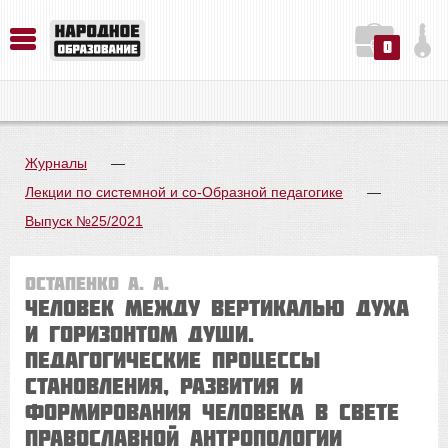
0
История. Обществознание. Методика преподавания. Учебные пособия
Русский язык. Литература. Филология. Лингвистика. Методика преподавания. Учебные пособия
Физика. Химия. Биология. Методика преподавания. Учебные пособия
Журналы
—
Лекции по системной и со-Образной педагогике
—
Выпуск №25/2021
Остапенко А. А.
ЧЕЛОВЕК МЕЖДУ ВЕРТИКАЛЬЮ ДУХА
И ГОРИЗОНТОМ ДУШИ.
Педагогические процессы
становления, развития и
формирования человека в свете
православной антропологии