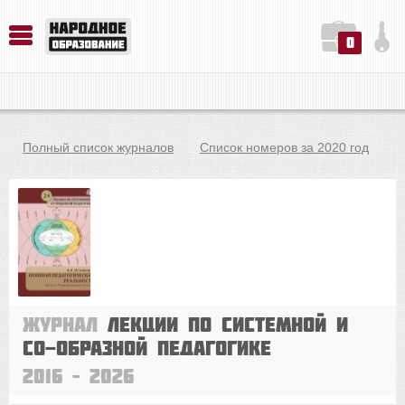
0
История. Обществознание. Методика преподавания. Учебные пособия
Русский язык. Литература. Филология. Лингвистика. Методика преподавания. Учебные пособия
Физика. Химия. Биология. Методика преподавания. Учебные пособия
Полный список журналов
Список номеров за 2020 год
Журнал
Лекции по системной и
со-Образной педагогике
2016 – 2026