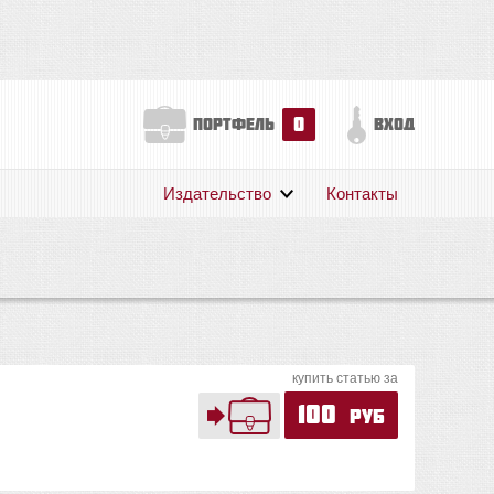
0
портфель
вход
Издательство
Контакты
О нас
Авторам
Поддержка
Публикации
купить статью за
100
руб