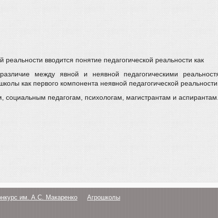
ой реальности вводится понятие педагогической реальности как
 различие между явной и неявной педагогическими реальност
колы как первого компонента неявной педагогической реальности
 социальным педагогам, психологам, магистрантам и аспирантам
онкурс им. А.С. Макаренко
Агрошколы