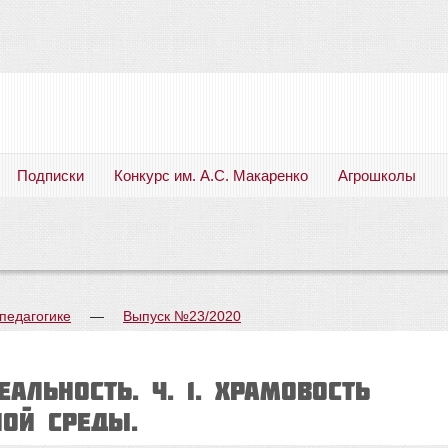
Подписки
Конкурс им. А.С. Макаренко
Агрошколы
Русский язык. Литература. Филология. Лингвистика. Методика преподавания. Учебные пособия
педагогике
—
Выпуск №23/2020
АЛЬНОСТЬ. Ч. 1. Храмовость
ной среды.