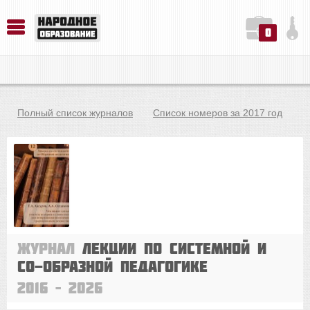
0
История. Обществознание. Методика преподавания. Учебные пособия
Русский язык. Литература. Филология. Лингвистика. Методика преподавания. Учебные пособия
Физика. Химия. Биология. Методика преподавания. Учебные пособия
Полный список журналов
Список номеров за 2017 год
Журнал
Лекции по системной и
со-Образной педагогике
2016 – 2026