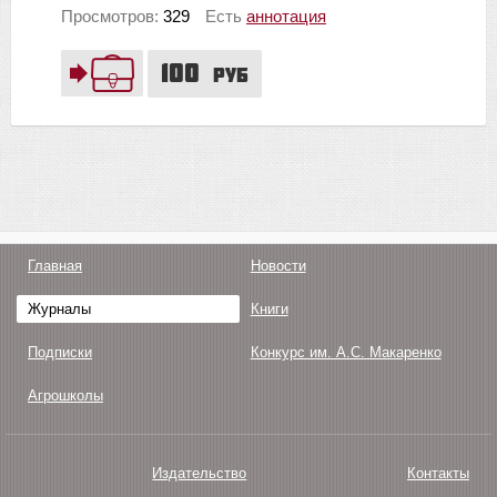
Просмотров:
329
Есть
аннотация
100
руб
Главная
Новости
Журналы
Книги
Подписки
Конкурс им. А.С. Макаренко
Агрошколы
Издательство
Контакты