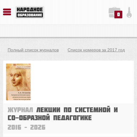
0
История. Обществознание. Методика преподавания. Учебные пособия
Русский язык. Литература. Филология. Лингвистика. Методика преподавания. Учебные пособия
Физика. Химия. Биология. Методика преподавания. Учебные пособия
Полный список журналов
Список номеров за 2017 год
Журнал
Лекции по системной и
со-Образной педагогике
2016 – 2026