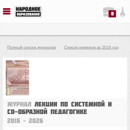
0
История. Обществознание. Методика преподавания. Учебные пособия
Русский язык. Литература. Филология. Лингвистика. Методика преподавания. Учебные пособия
Физика. Химия. Биология. Методика преподавания. Учебные пособия
Полный список журналов
Список номеров за 2016 год
Журнал
Лекции по системной и
со-Образной педагогике
2016 – 2026