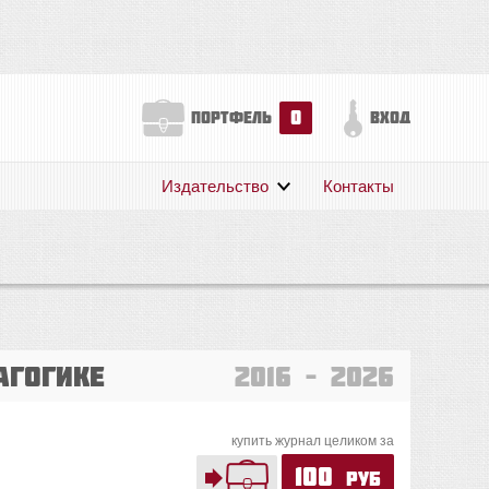
0
портфель
вход
Издательство
Контакты
О нас
Авторам
Поддержка
Публикации
агогике
2016 – 2026
купить журнал целиком за
100
руб