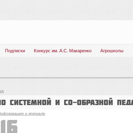
Подписки
Конкурс им. А.С. Макаренко
Агрошколы
Русский язык. Литература. Филология. Лингвистика. Методика преподавания. Учебные пособия
од
по системной и со-Образной пед
нформация о журнале
16