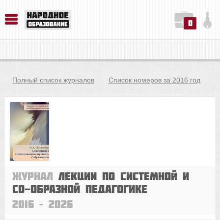
0
История. Обществознание. Методика преподавания. Учебные пособия
Русский язык. Литература. Филология. Лингвистика. Методика преподавания. Учебные пособия
Физика. Химия. Биология. Методика преподавания. Учебные пособия
Полный список журналов
Список номеров за 2016 год
Журнал
Лекции по системной и
со-Образной педагогике
2016 – 2026