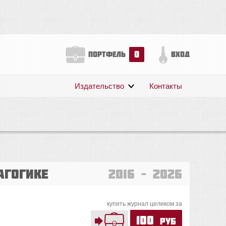
0
портфель
вход
Издательство
Контакты
О нас
Авторам
Поддержка
Публикации
агогике
2016 – 2026
купить журнал целиком за
100
руб