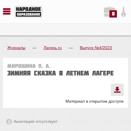
0
История. Обществознание. Методика преподавания. Учебные пособия
Русский язык. Литература. Филология. Лингвистика. Методика преподавания. Учебные пособия
Физика. Химия. Биология. Методика преподавания. Учебные пособия
Журналы
—
Лагерь.ru
—
Выпуск №4/2023
Мирошина П. А.
Зимняя сказка в летнем лагере
Материал в открытом доступе
Аннотация отсутствует