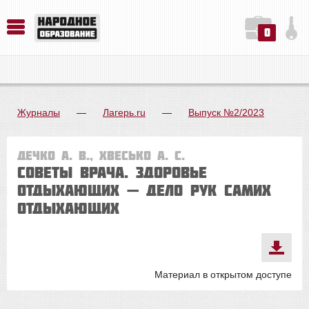
0
История. Обществознание. Методика преподавания. Учебные пособия
Русский язык. Литература. Филология. Лингвистика. Методика преподавания. Учебные пособия
Физика. Химия. Биология. Методика преподавания. Учебные пособия
Журналы
—
Лагерь.ru
—
Выпуск №2/2023
Дечко А. В., Хвесько А. С.
СОВЕТЫ ВРАЧА. Здоровье
отдыхающих — дело рук самих
отдыхающих
Материал в открытом доступе