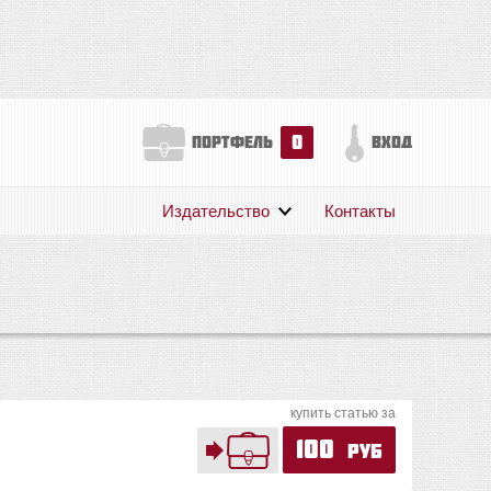
0
портфель
вход
Издательство
Контакты
О нас
Авторам
Поддержка
Публикации
купить статью за
100
руб