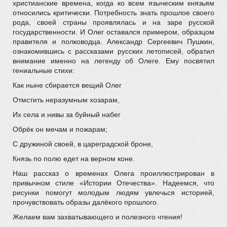
христианские времена, когда ко всем языческим князьям
относились критически. Потребность знать прошлое своего
рода, своей страны проявлялась и на заре русской
государственности. И Олег оставался примером, образцом
правителя и полководца. Александр Сергеевич Пушкин,
ознакомившись с рассказами русских летописей, обратил
внимание именно на легенду об Олеге. Ему посвятил
гениальные стихи:
Как ныне сбирается вещий Олег
Отмстить неразумным хозарам,
Их села и нивы за буйный набег
Обрёк он мечам и пожарам;
С дружиной своей, в цареградской броне,
Князь по полю едет на верном коне.
Наш рассказ о временах Олега проиллюстрирован в
привычном стиле «Истории Отечества». Надеемся, что
рисунки помогут молодым людям увлечься историей,
прочувствовать образы далёкого прошлого.
Желаем вам захватывающего и полезного чтения!