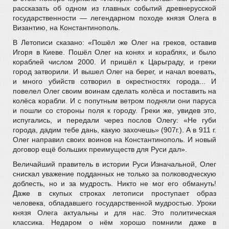
рассказать об одном из главных событий древнерусской
государственности — легендарном походе князя Олега в
Византию, на Константинополь.
В Летописи сказано: «Пошёл же Олег на греков, оставив
Игоря в Киеве. Пошёл Олег на конях и кораблях, и было
кораблей числом 2000. И пришёл к Царьграду, и греки
город затворили. И вышел Олег на берег, и начал воевать,
и много убийств сотворил в окрестностях города... И
повелел Олег своим воинам сделать колёса и поставить на
колёса корабли. И с попутным ветром подняли они паруса
и пошли со стороны поля к городу. Греки же, увидев это,
испугались, и передали через послов Олегу: «Не губи
города, дадим тебе дань, какую захочешь» (907г.). А в 911 г.
Олег направил своих воинов на Константинополь. И новый
договор ещё больших преимуществ для Руси дал».
Величайший правитель в истории Руси Изначальной, Олег
снискал уважение подданных не только за полководческую
доблесть, но и за мудрость. Никто не мог его обмануть!
Даже в скупых строках летописи проступает образ
человека, обладавшего государственной мудростью. Уроки
князя Олега актуальны и для нас. Это политическая
классика. Недаром о нём хорошо помнили даже в