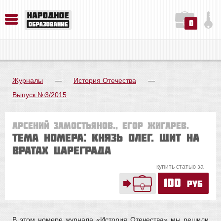
0
История. Обществознание. Методика преподавания. Учебные пособия
Русский язык. Литература. Филология. Лингвистика. Методика преподавания. Учебные пособия
Физика. Химия. Биология. Методика преподавания. Учебные пособия
Журналы
—
История Отечества
—
Выпуск №3/2015
Арсений ЗАМОСТЬЯНОВ., Егор Жигарев.
Тема номера: Князь Олег. Щит на
вратах Цареграда
купить статью за
100
руб
В этом номере журнала «История Отечества» мы решили