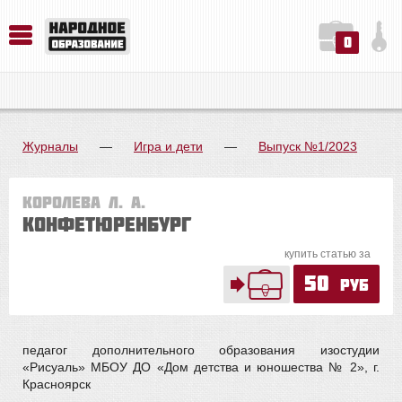
0
История. Обществознание. Методика преподавания. Учебные пособия
Русский язык. Литература. Филология. Лингвистика. Методика преподавания. Учебные пособия
Физика. Химия. Биология. Методика преподавания. Учебные пособия
Журналы
—
Игра и дети
—
Выпуск №1/2023
Королева Л. А.
Конфетюренбург
купить статью за
50
руб
педагог дополнительного образования изостудии
«Рисуаль» МБОУ ДО «Дом детства и юношества № 2», г.
Красноярск