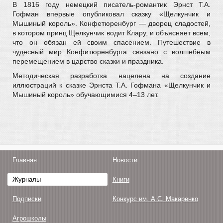
В 1816 году немецкий писатель-романтик Эрнст Т.А.
Гофман впервые опубликовал сказку «Щелкунчик и
Мышиный король». Конфетюренбург — дворец сладостей,
в котором принц Щелкунчик водит Клару, и объясняет всем,
что он обязан ей своим спасением. Путешествие в
чудесный мир Конфитюренбурга связано с волшебным
перемещением в царство сказки и праздника.
Методическая разработка нацелена на создание
иллюстраций к сказке Эрнста Т.А. Гофмана «Щелкунчик и
Мышиный король» обучающимися 4–13 лет.
Главная
Новости
Журналы
Книги
Подписки
Конкурс им. А.С. Макаренко
Агрошколы