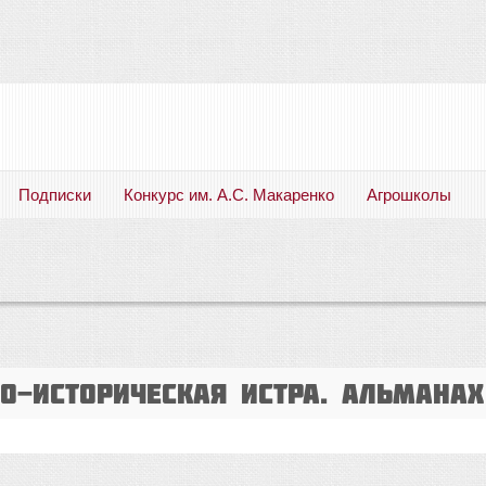
Подписки
Конкурс им. А.С. Макаренко
Агрошколы
Русский язык. Литература. Филология. Лингвистика. Методика преподавания. Учебные пособия
но-историческая Истра. Альманах