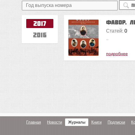
П
Фавор. Л
2017
Статей:
0
2016
...
подробнее
Главная
Новости
Журналы
Книги
Подписки
К