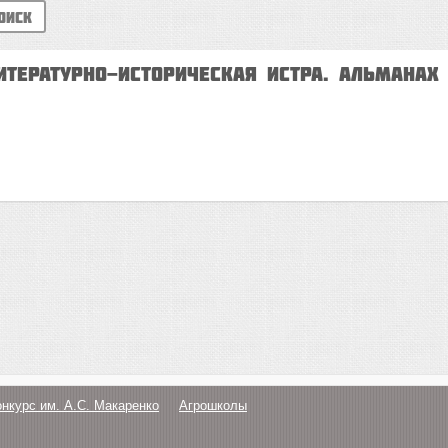
оиск
итературно-историческая Истра. Альмана
онкурс им. А.С. Макаренко
Агрошколы