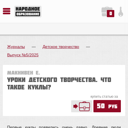
0
История. Обществознание. Методика преподавания. Учебные пособия
Русский язык. Литература. Филология. Лингвистика. Методика преподавания. Учебные пособия
Физика. Химия. Биология. Методика преподавания. Учебные пособия
Журналы
—
Детское творчество
—
Выпуск №5/2025
Макнивен Е.
Уроки детского творчества. ЧТО
ТАКОЕ КУКЛЫ?
купить статью за
50
руб
Первые куклы появились очень давно. Древние люди