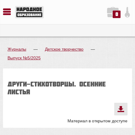
0
История. Обществознание. Методика преподавания. Учебные пособия
Русский язык. Литература. Филология. Лингвистика. Методика преподавания. Учебные пособия
Физика. Химия. Биология. Методика преподавания. Учебные пособия
Журналы
—
Детское творчество
—
Выпуск №5/2025
Други-стихотворцы. Осенние
листья
Материал в открытом доступе