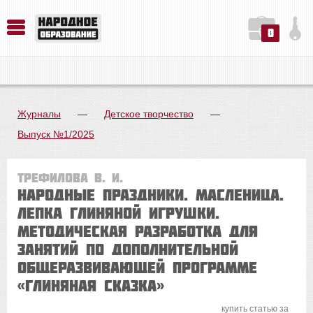
0
История. Обществознание. Методика преподавания. Учебные пособия
Русский язык. Литература. Филология. Лингвистика. Методика преподавания. Учебные пособия
Физика. Химия. Биология. Методика преподавания. Учебные пособия
Журналы
—
Детское творчество
—
Выпуск №1/2025
Трефилова В. И.
Народные праздники. Масленица.
Лепка глиняной игрушки.
МЕТОДИЧЕСКАЯ РАЗРАБОТКА ДЛЯ
ЗАНЯТИЙ ПО ДОПОЛНИТЕЛЬНОЙ
ОБЩЕРАЗВИВАЮЩЕЙ ПРОГРАММЕ
«ГЛИНЯНАЯ СКАЗКА»
купить статью за