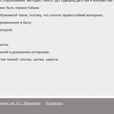
ого образования, методист МБОУ ДО «Дворец детства и юношества
жен быть термостойким.
бумажной ткани, потому, что хлопок термостойкий материал.
применения в быту.
ратурой.
аток;
каней в домашнем интерьере;
ик тканей: хлопка, шелка, шерсти.
онкурс им. А.С. Макаренко
Агрошколы