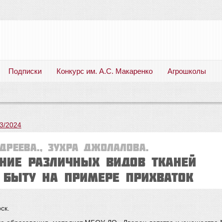
Подписки
Конкурс им. А.С. Макаренко
Агрошколы
Русский язык. Литература. Филология. Лингвистика. Методика преподавания. Учебные пособия
3/2024
ДРЕЕВА., Зухра ДЖОЛАЛОВА.
ение различных видов тканей
 быту на примере прихваток
ск.