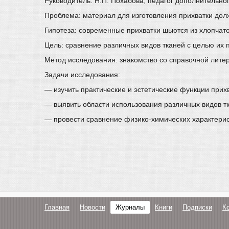
Руководитель: Н.П. Похабова, педагог дополнительн
Проблема: материал для изготовления прихватки дол
Гипотеза: современные прихватки шьются из хлопчато
Цель: сравнение различных видов тканей с целью их 
Метод исследования: знакомство со справочной лите
Задачи исследования:
— изучить практические и эстетические функции прихв
— выявить области использования различных видов т
— провести сравнение физико-химических характерист
Главная
Новости
Журналы
Книги
Подписки
К