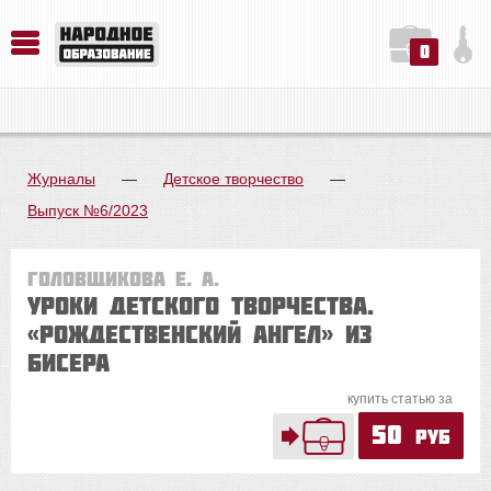
0
История. Обществознание. Методика преподавания. Учебные пособия
Русский язык. Литература. Филология. Лингвистика. Методика преподавания. Учебные пособия
Физика. Химия. Биология. Методика преподавания. Учебные пособия
Журналы
—
Детское творчество
—
Выпуск №6/2023
Головщикова Е. А.
Уроки детского творчества.
«Рождественский ангел» из
бисера
купить статью за
50
руб