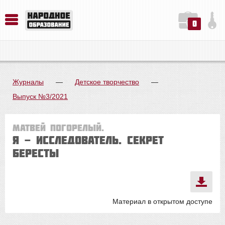
0
История. Обществознание. Методика преподавания. Учебные пособия
Русский язык. Литература. Филология. Лингвистика. Методика преподавания. Учебные пособия
Физика. Химия. Биология. Методика преподавания. Учебные пособия
Журналы
—
Детское творчество
—
Выпуск №3/2021
Матвей ПОГОРЕЛЫЙ.
Я - исследователь. СЕКРЕТ
БЕРЕСТЫ
Материал в открытом доступе