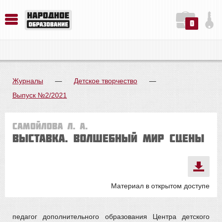
0
История. Обществознание. Методика преподавания. Учебные пособия
Русский язык. Литература. Филология. Лингвистика. Методика преподавания. Учебные пособия
Физика. Химия. Биология. Методика преподавания. Учебные пособия
Журналы
—
Детское творчество
—
Выпуск №2/2021
Самойлова Л. А.
Выставка. ВОЛШЕБНЫЙ МИР СЦЕНЫ
Материал в открытом доступе
педагог дополнительного образования Центра детского