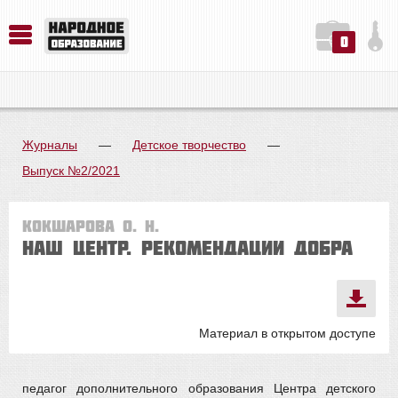
0
История. Обществознание. Методика преподавания. Учебные пособия
Русский язык. Литература. Филология. Лингвистика. Методика преподавания. Учебные пособия
Физика. Химия. Биология. Методика преподавания. Учебные пособия
Журналы
—
Детское творчество
—
Выпуск №2/2021
Кокшарова О. Н.
Наш центр. РЕКОМЕНДАЦИИ ДОБРА
Материал в открытом доступе
педагог дополнительного образования Центра детского